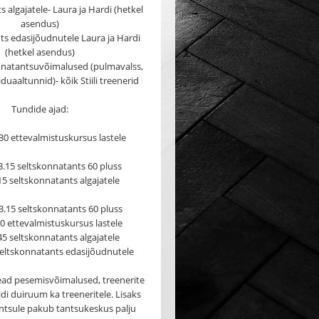
 algajatele- Laura ja Hardi (hetkel
asendus)
ts edasijõudnutele Laura ja Hardi
(hetkel asendus)
natantsuvõimalused (pulmavalss,
duaaltunnid)- kõik Stiili treenerid
Tundide ajad:
.30 ettevalmistuskursus lastele
13.15 seltskonnatants 60 pluss
15 seltskonnatants algajatele
3.15 seltskonnatants 60 pluss
0 ettevalmistuskursus lastele
45 seltskonnatants algajatele
seltskonnatants edasijõudnutele
ad pesemisvõimalused, treenerite
i duiruum ka treeneritele. Lisaks
ntsule pakub tantsukeskus palju