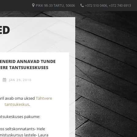
PIKK 98-33 TARTU, 50606
+372 510 0406, +372 740 6913
ED
REENERID ANNAVAD TUNDE
ERE TANTSUKESKUSES
JAN 29, 2010
aril avab oma uksed
Tähtvere
tantsukeskus
.
ntsukeskuses pakume:
uss seltskonnatants- Hele
mistuskursus lastele- Laura