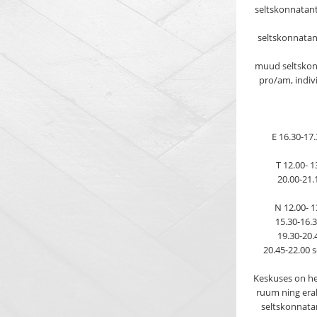
seltskonnatants
seltskonnatan
muud seltskon
pro/am, indivi
E 16.30-17
T 12.00- 
20.00-21.
N 12.00- 1
15.30-16.3
19.30-20.
20.45-22.00 
Keskuses on he
ruum ning erald
seltskonnata