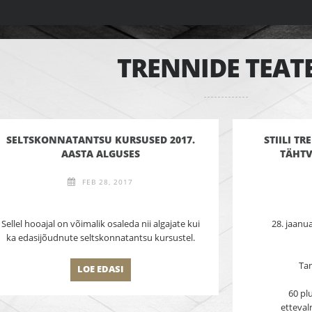
TRENNIDE TEAT
SELTSKONNATANTSU KURSUSED 2017.
STIILI T
AASTA ALGUSES
TÄHTV
FEB 28, 2017
Sellel hooajal on võimalik osaleda nii algajate kui
28. jaanu
ka edasijõudnute seltskonnatantsu kursustel.
Ta
LOE EDASI
60 pl
etteval