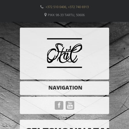
+372 510 0406, +372 740 6913
PIKK 98-33 TARTU, 50606
NAVIGATION