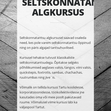
SELTSKONNATANTS
ALGKURSUS
Seltskonnatantsu algkursusel saavad osaleda
need, kes pole varem seltskonnatantsu õppinud
ning on päris algajad tantsuhuvilised.
Kursusel tehakse tutvust klassikaliste
seltskonnatantsudega. Õpitakse selgeks
põhiliikumised aeglases valsis, tangos, viini valsis,
quickstepis, foxtrotis, sambas, chachachas,
ruutrumbas ning jive`is.
Võimalik on tellida kursusi Tartu koolidesse,
korporatsioonidesse, töökollektiividesse jne
kasutades oma või meie poolt pakutavaid
ruume. Võimalusel viime kursusi läbi ka
väljaspool Tartut.