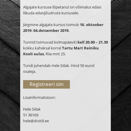
Algajate kursuse lõpetanul on võimalus edasi
liikuda edasijõudnute kursusele.
Järgmine algajate kursus toimub
16
. oktoober
2019- 04.detsember 2019.
Tunnid toimuvad
kolmapäeviti
kell 20.00 – 21.30
kokku kaheksal korral
Tartu Mart Reiniku
Kooli aulas
, Riia mnt 25.
Tundi juhendab Hele Siilak. Hind 50 eurot
osaleja.
Registreeri siin
Lisainformatsioon:
Hele Siilak
51 36169
hele@dcstiil.ee