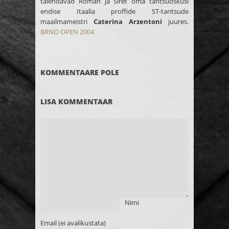
täiendavad Roman ja Siret oma tantsuoskusi
endise Itaalia proffide ST-tantsude
maailmameistri
Caterina Arzentoni
juures.
BRNO OPEN 2004
KOMMENTAARE POLE
LISA KOMMENTAAR
Nimi
Email (ei avalikustata)