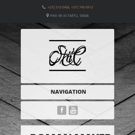
+372 510 0406, +372 740 6913
PIKK 98-33 TARTU, 50606
NAVIGATION