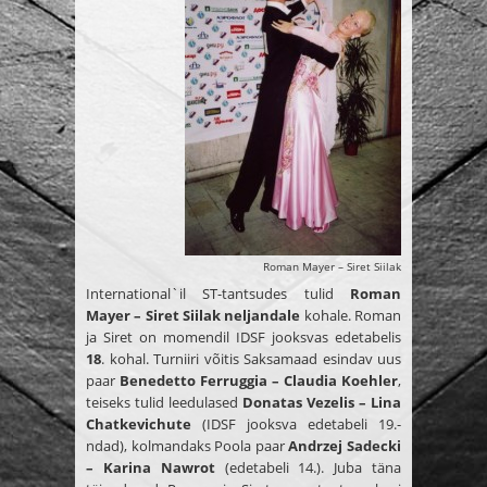
Roman Mayer – Siret Siilak
International`il ST-tantsudes tulid
Roman
Mayer – Siret Siilak neljandale
kohale. Roman
ja Siret on momendil IDSF jooksvas edetabelis
18
. kohal. Turniiri võitis Saksamaad esindav uus
paar
Benedetto Ferruggia – Claudia Koehler
,
teiseks tulid leedulased
Donatas Vezelis – Lina
Chatkevichute
(IDSF jooksva edetabeli 19.-
ndad), kolmandaks Poola paar
Andrzej Sadecki
– Karina Nawrot
(edetabeli 14.). Juba täna