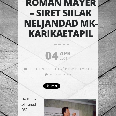
ROMAN MAYER
– SIRET SIILAK
NELJANDAD MK-
KARIKAETAPIL
04
APR
2004
POSTED IN:
UUDISED
,
VÕISTLUSTULEMUSED
NO COMMENTS
Eile Brnos
toimunud
IDSF