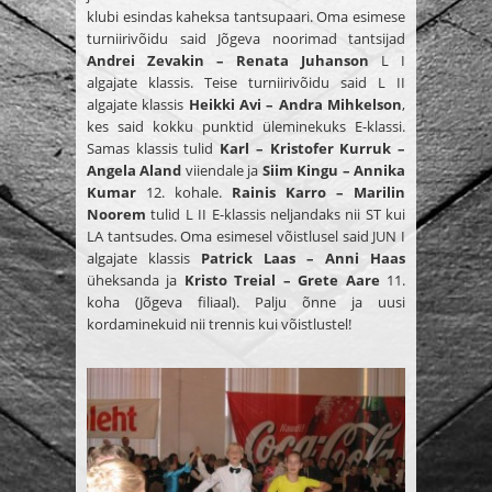
klubi esindas kaheksa tantsupaari. Oma esimese
turniirivõidu said Jõgeva noorimad tantsijad
Andrei Zevakin – Renata Juhanson
L I
algajate klassis. Teise turniirivõidu said L II
algajate klassis
Heikki Avi – Andra Mihkelson
,
kes said kokku punktid üleminekuks E-klassi.
Samas klassis tulid
Karl – Kristofer Kurruk –
Angela Aland
viiendale ja
Siim Kingu – Annika
Kumar
12. kohale.
Rainis Karro – Marilin
Noorem
tulid L II E-klassis neljandaks nii ST kui
LA tantsudes. Oma esimesel võistlusel said JUN I
algajate klassis
Patrick Laas – Anni Haas
üheksanda ja
Kristo Treial – Grete Aare
11.
koha (Jõgeva filiaal). Palju õnne ja uusi
kordaminekuid nii trennis kui võistlustel!