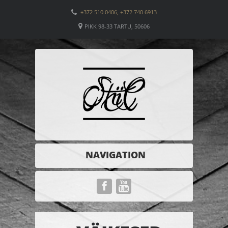
+372 510 0406, +372 740 6913
PIKK 98-33 TARTU, 50606
NAVIGATION