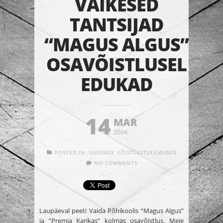
VÄIKESED
TANTSIJAD
“MAGUS ALGUS”
OSAVÕISTLUSEL
EDUKAD
14
MAR
2004
POSTED IN:
UUDISED
,
VÕISTLUSTULEMUSED
NO COMMENTS
Laupäeval peeti Vaida Põhikoolis “Magus Algus”
ja “Premia Karikas” kolmas osavõistlus. Meie