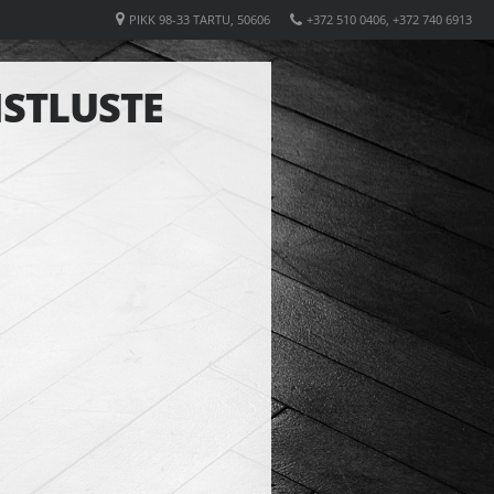
PIKK 98-33 TARTU, 50606
+372 510 0406, +372 740 6913
ISTLUSTE