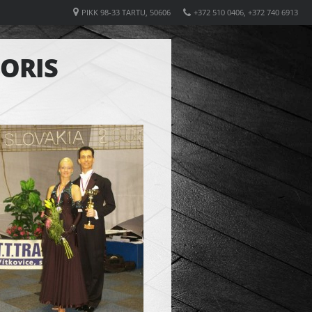
PIKK 98-33 TARTU, 50606
+372 510 0406, +372 740 6913
BORIS