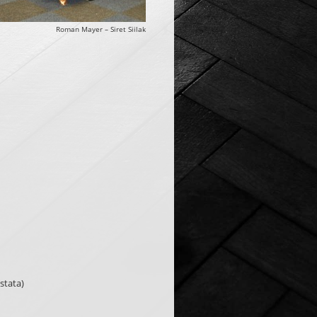
Roman Mayer – Siret Siilak
ustata)