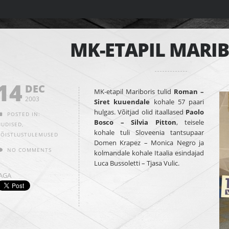
MK-ETAPIL MARI
14
DEC
MK-etapil Mariboris tulid
Roman –
2003
Siret
kuuendale
kohale 57 paari
hulgas. Võitjad olid itaallased
Paolo
POSTED IN:
Bosco – Silvia Pitton
, teisele
UUDISED
,
kohale tuli Sloveenia tantsupaar
VÕISTLUSTULEMUSED
Domen Krapez – Monica Negro ja
NO COMMENTS
kolmandale kohale Itaalia esindajad
Luca Bussoletti – Tjasa Vulic.
JAGA