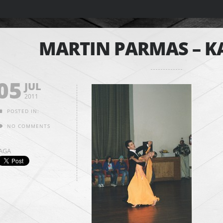
MARTIN PARMAS – KA
05
JUL
2011
POSTED IN:
NO COMMENTS
JAGA