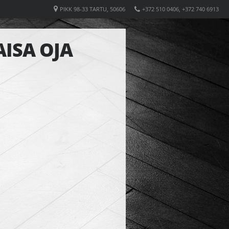
PIKK 98-33 TARTU, 50606
+372 510 0406, +372 740 6913
ISA OJA