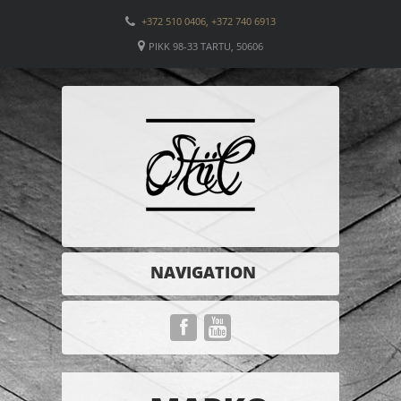
+372 510 0406, +372 740 6913
PIKK 98-33 TARTU, 50606
NAVIGATION