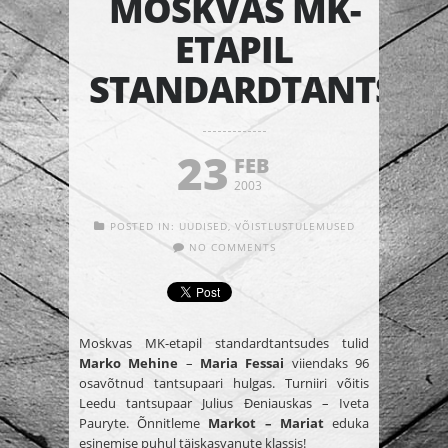
MOSKVAS MK-
ETAPIL
STANDARDTANTSUD
23
FEB
2003
POSTED IN:
UUDISED
,
VÕISTLUSTULEMUSED
NO COMMENTS
Moskvas MK-etapil standardtantsudes tulid
Marko Mehine
–
Maria Fessai
viiendaks 96
osavõtnud tantsupaari hulgas. Turniiri võitis
Leedu tantsupaar Julius Ðeniauskas – Iveta
Pauryte. Õnnitleme
Markot – Mariat
eduka
esinemise puhul täiskasvanute klassis!