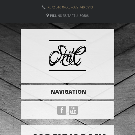
+372 510 0406, +372 740 6913
PIKK 98-33 TARTU, 50606
NAVIGATION