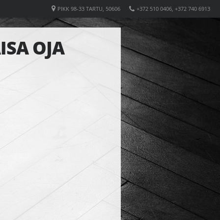
PIKK 98-33 TARTU, 50606
+372 510 0406, +372 740 6913
ISA OJA