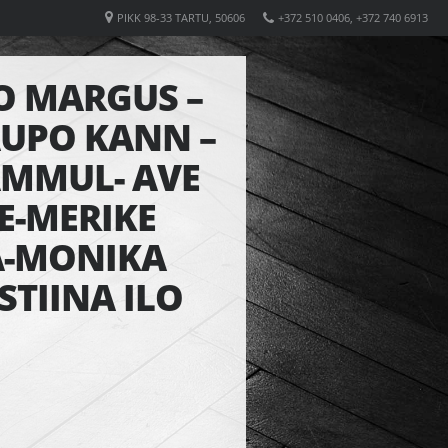
PIKK 98-33 TARTU, 50606
+372 510 0406, +372 740 6913
O MARGUS –
AUPO KANN –
AMMUL- AVE
E-MERIKE
A-MONIKA
STIINA ILO