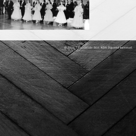
© 2026 Tantsuklubi Stiil. Kõik õigused kaitstud.