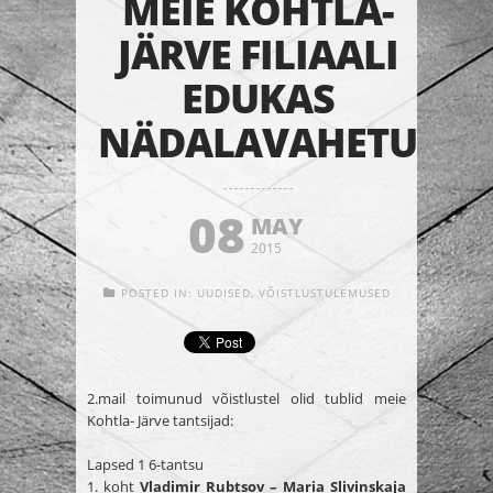
MEIE KOHTLA-
JÄRVE FILIAALI
EDUKAS
NÄDALAVAHETUS
08
MAY
2015
POSTED IN:
UUDISED
,
VÕISTLUSTULEMUSED
2.mail toimunud võistlustel olid tublid meie
Kohtla- Järve tantsijad:
Lapsed 1 6-tantsu
1. koht
Vladimir Rubtsov – Maria Slivinskaja