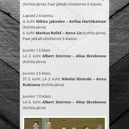
(Kohtla-Järve). Paar jätkab võistlemist E-klassis.
Lapsed 2 6-tantsu
4. koht
Nikita Jakovlev – Anfisa Hartökainen
(Kohtla-Järve)
6. koht
Markus Rolitš – Anna Lis
(Kohtla-Järve).
Paar jätkab võistlemist E-klassis.
Juunior 1 E-klass
LA 2. koht
Albert Smirnov – Alisa Skrebneva
(Kohtla-Järve)
Juunior 2 E-klass
ST 3. koht, LA 3. koht
Nikolai Slivinski – Anna
Rubtsova
(Kohtla-Järve)
Juunior 1 D-klass
LA 6. koht
Albert Smirnov – Alisa Skrebneva
(Kohtla-Järve)