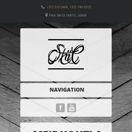
+372 510 0406, +372 740 6913
PIKK 98-33 TARTU, 50606
NAVIGATION