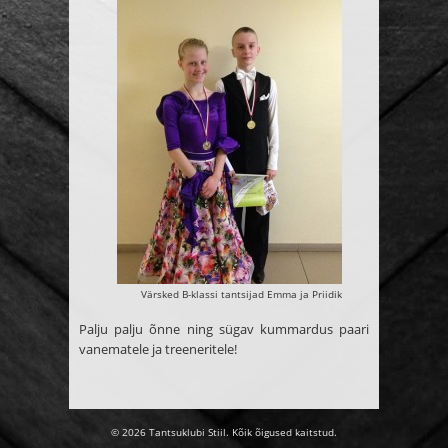
Värsked B-klassi tantsijad Emma ja Priidik
Palju palju õnne ning sügav kummardus paari
vanematele ja treeneritele!
© 2026 Tantsuklubi Stiil. Kõik õigused kaitstud.