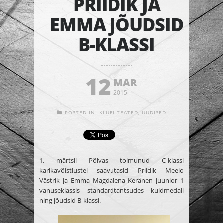
PRIIDIK JA
EMMA JÕUDSID
B-KLASSI
12
MAR
2015
POSTED IN:
KLUBI TEATED
,
UUDISED
1. märtsil Põlvas toimunud C-klassi
karikavõistlustel saavutasid Priidik Meelo
Västrik ja Emma Magdalena Keränen juunior 1
vanuseklassis standardtantsudes kuldmedali
ning jõudsid B-klassi.