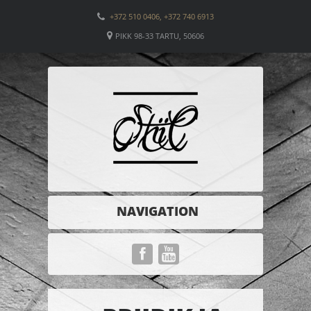
+372 510 0406, +372 740 6913
PIKK 98-33 TARTU, 50606
NAVIGATION