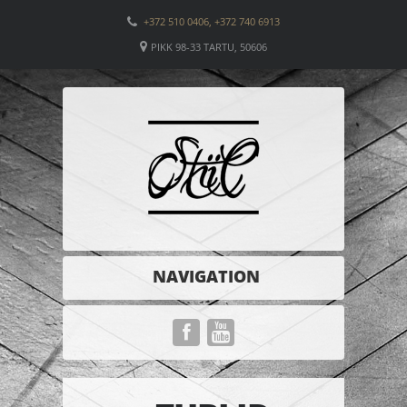
+372 510 0406, +372 740 6913
PIKK 98-33 TARTU, 50606
NAVIGATION