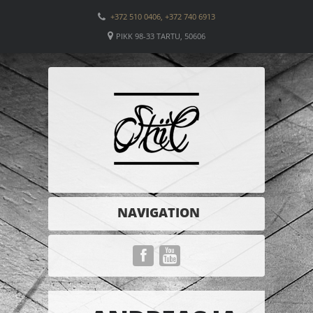
+372 510 0406, +372 740 6913
PIKK 98-33 TARTU, 50606
NAVIGATION