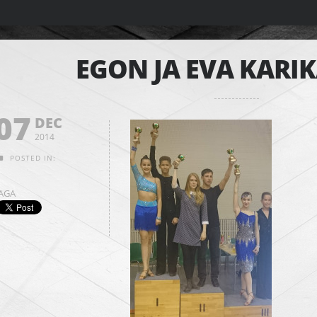
EGON JA EVA KARI
07
DEC
2014
POSTED IN:
JAGA