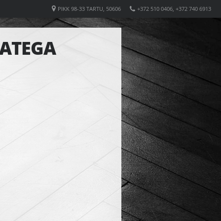
PIKK 98-33 TARTU, 50606
+372 510 0406, +372 740 6913
KATEGA