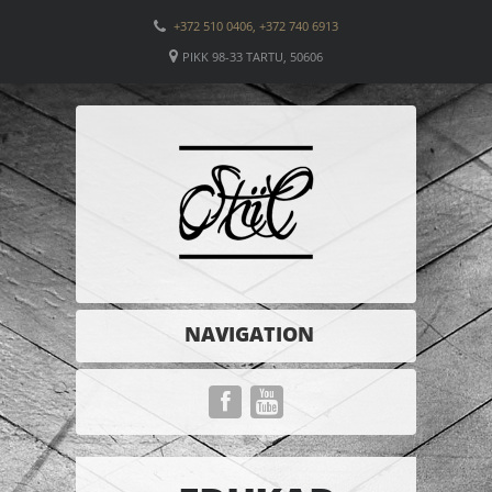
+372 510 0406, +372 740 6913
PIKK 98-33 TARTU, 50606
NAVIGATION