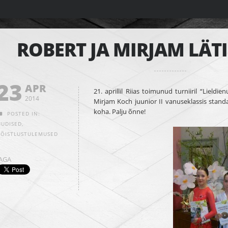
ROBERT JA MIRJAM LÄTI
23
APR
21. aprillil Riias toimunud turniiril “Lieldi
2014
Mirjam Koch juunior II vanuseklassis stand
koha. Palju õnne!
POSTED IN:
UUDISED
,
VÕISTLUSTULEMUSED
JAGA