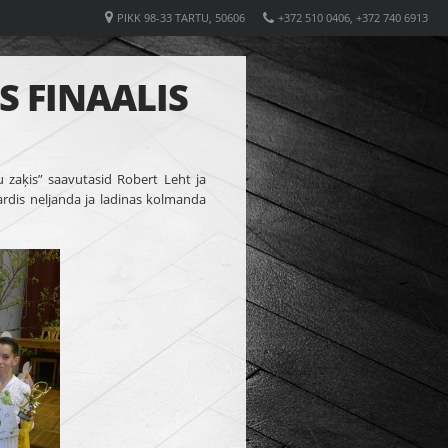
PIKK 98-33 TARTU, 50606
+372 510 0406, +372 740 6913
S FINAALIS
enu zaķis” saavutasid Robert Leht ja
ardis neljanda ja ladinas kolmanda