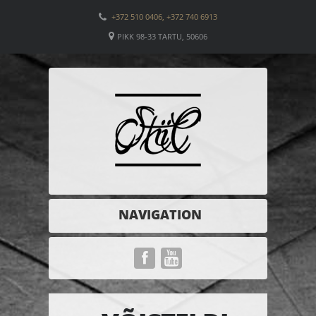
+372 510 0406, +372 740 6913
PIKK 98-33 TARTU, 50606
NAVIGATION