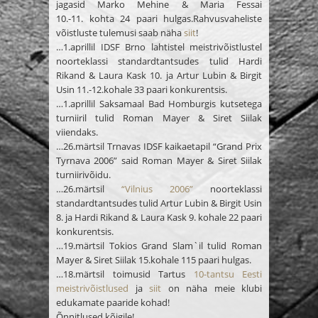
jagasid
Marko Mehine & Maria Fessai
10.-11.
kohta 24 paari hulgas.
Rahvusvaheliste
võistluste tulemusi saab näha
siit
!
…1.aprillil IDSF Brno lahtistel meistrivõistlustel
noorteklassi standardtantsudes tulid
Hardi
Rikand & Laura Kask 10.
ja
Artur Lubin & Birgit
Usin 11.-12.
kohale 33 paari konkurentsis.
…1.aprillil Saksamaal Bad Homburgis kutsetega
turniiril tulid
Roman Mayer & Siret Siilak
viiendaks.
…26.märtsil Trnavas IDSF kaikaetapil “Grand Prix
Tyrnava 2006” said
Roman Mayer & Siret Siilak
turniirivõidu
.
…26.märtsil
“Vilnius 2006”
noorteklassi
standardtantsudes tulid
Artur Lubin & Birgit Usin
8.
ja
Hardi Rikand & Laura Kask 9.
kohale 22 paari
konkurentsis.
…19.märtsil Tokios Grand Slam`il tulid
Roman
Mayer & Siret Siilak 15.
kohale 115 paari hulgas.
…18.märtsil toimusid Tartus
10-tantsu Eesti
meistrivõistlused
ja
siit
on näha meie klubi
edukamate paaride kohad!
Õnnitlused kõigile!