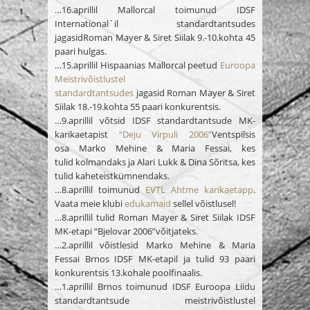
…16.aprillil Mallorcal toimunud IDSF
International`il standardtantsudes
jagasid
Roman Mayer & Siret Siilak 9.-10.
kohta 45
paari hulgas.
…15.aprillil Hispaanias Mallorcal peetud
Euroopa
Meistrivõistlustel
standardtantsudes
jagasid
Roman Mayer & Siret
Siilak 18.-19.
kohta 55 paari konkurentsis.
…9.aprillil võtsid IDSF standardtantsude MK-
karikaetapist
“Deju Virpuli 2006”
Ventspilsis
osa
Marko Mehine & Maria Fessai
, kes
tulid
kolmandaks
ja
Alari Lukk & Dina Sõritsa
, kes
tulid kaheteistkümnendaks.
…8.aprillil toimunud
EVTL Ahtme karikaetapp
.
Vaata meie klubi
edukamaid
sellel võistlusel!
…8.aprillil tulid
Roman Mayer & Siret Siilak
IDSF
MK-etapi “Bjelovar 2006”
võitjateks
.
…2.aprillil võistlesid
Marko Mehine & Maria
Fessai
Brnos IDSF MK-etapil ja tulid 93 paari
konkurentsis
13.
kohale poolfinaalis.
…1.aprillil Brnos toimunud IDSF Euroopa Liidu
standardtantsude meistrivõistlustel