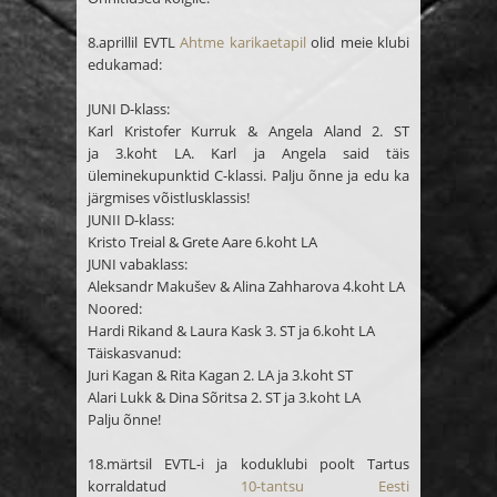
8.aprillil EVTL
Ahtme karikaetapil
olid meie klubi
edukamad:
JUNI D-klass:
Karl Kristofer Kurruk & Angela Aland
2.
ST
ja
3.
koht LA. Karl ja Angela said täis
üleminekupunktid C-klassi. Palju õnne ja edu ka
järgmises võistlusklassis!
JUNII D-klass:
Kristo Treial & Grete Aare
6.
koht LA
JUNI vabaklass:
Aleksandr Makušev & Alina Zahharova
4.
koht LA
Noored:
Hardi Rikand & Laura Kask
3.
ST ja
6
.koht LA
Täiskasvanud:
Juri Kagan & Rita Kagan
2.
LA ja
3
.koht ST
Alari Lukk & Dina Sõritsa
2.
ST ja
3.
koht LA
Palju õnne!
18.märtsil EVTL-i ja koduklubi poolt Tartus
korraldatud
10-tantsu Eesti