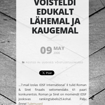
VÕISTELDI
EDUKALT
LÄHEMAL JA
KAUGEMAL
09
MAY
2006
POSTED IN:
UUDISED
,
VÕISTLUSTULEMUSED
…7.mail Izolas IDSF International`il tulid
Roman
& Siret
finaalis
seitsmendaks
61 paari
konkurentsis. Roman ja Siret on momendil IDSF
jooksvas rankingtabelis
25.
kohal. Palju
õnne!
Tulemused