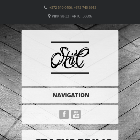
+372 510 0406, +372 740 6913
PIKK 98-33 TARTU, 50606
NAVIGATION