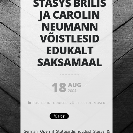
STASYS BRILIS
JA CAROLIN
NEUMANN
VÕISTLESID
EDUKALT
SAKSAMAAL
18
AUG
2004
POSTED IN:
UUDISED
,
VÕISTLUSTULEMUSED
German Open`il Stuttgardis jõudsid
Stasys &