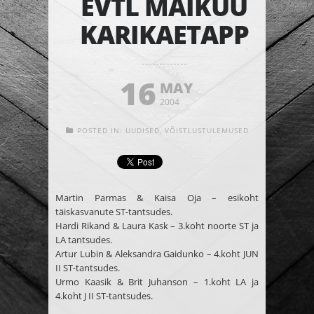
EVTL MAIKUU
KARIKAETAPP
16
MAY
2004
POSTED IN:
UUDISED
,
VÕISTLUSTULEMUSED
Martin Parmas & Kaisa Oja
– esikoht
täiskasvanute ST-tantsudes.
Hardi Rikand & Laura Kask
– 3.koht noorte ST ja
LA tantsudes.
Artur Lubin & Aleksandra Gaidunko
– 4.koht JUN
II ST-tantsudes.
Urmo Kaasik & Brit Juhanson
– 1.koht LA ja
4.koht J II ST-tantsudes.