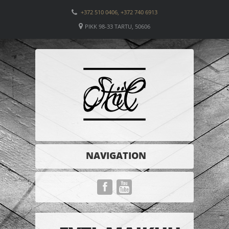
+372 510 0406, +372 740 6913
PIKK 98-33 TARTU, 50606
NAVIGATION